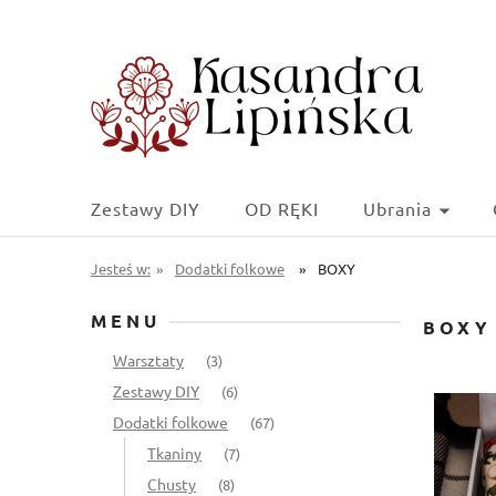
Zestawy DIY
OD RĘKI
Ubrania
Jesteś w:
»
Dodatki folkowe
»
BOXY
MENU
BOXY
Warsztaty
(3)
Zestawy DIY
(6)
Dodatki folkowe
(67)
Tkaniny
(7)
Chusty
(8)