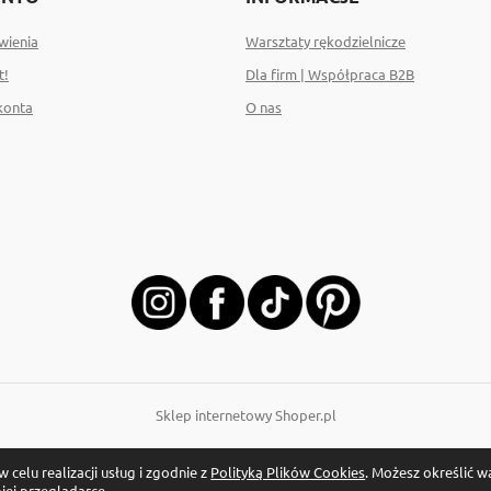
wienia
Warsztaty rękodzielnicze
t!
Dla firm | Współpraca B2B
konta
O nas
Sklep internetowy Shoper.pl
 celu realizacji usług i zgodnie z
Polityką Plików Cookies
. Możesz określić 
jej przeglądarce.