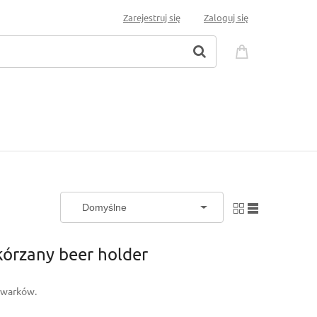
Zarejestruj się
Zaloguj się
kórzany beer holder
owarków.