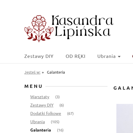
Zestawy DIY
OD RĘKI
Ubrania
Jesteś w:
»
Galanteria
MENU
GALA
Warsztaty
(3)
Zestawy DIY
(6)
Dodatki folkowe
(67)
Ubrania
(105)
Galanteria
(16)