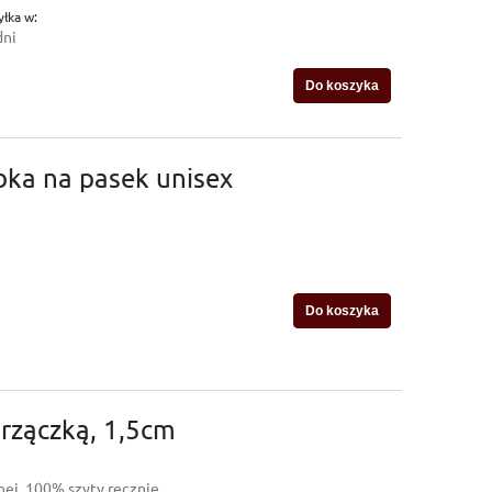
łka w:
dni
Do koszyka
bka na pasek unisex
Do koszyka
rzączką, 1,5cm
ej, 100% szyty ręcznie.