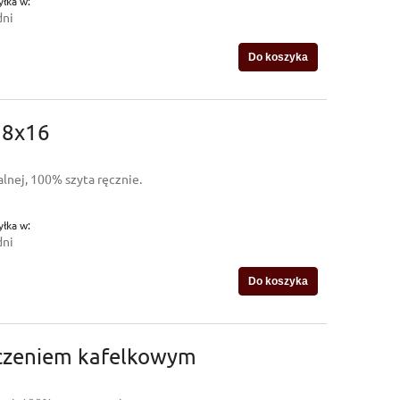
łka w:
dni
Do koszyka
18x16
lnej, 100% szyta ręcznie.
łka w:
dni
Do koszyka
oczeniem kafelkowym