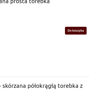
zana prosta torebka
Do koszyka
- skórzana półokrągłą torebka z