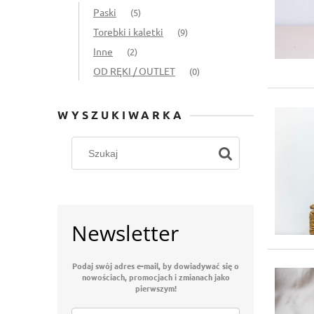
Paski
(5)
Torebki i kaletki
(9)
Inne
(2)
OD RĘKI / OUTLET
(0)
WYSZUKIWARKA
Newsletter
Podaj swój adres e-mail, by dowiadywać się o
nowościach, promocjach i zmianach jako
pierwszym!